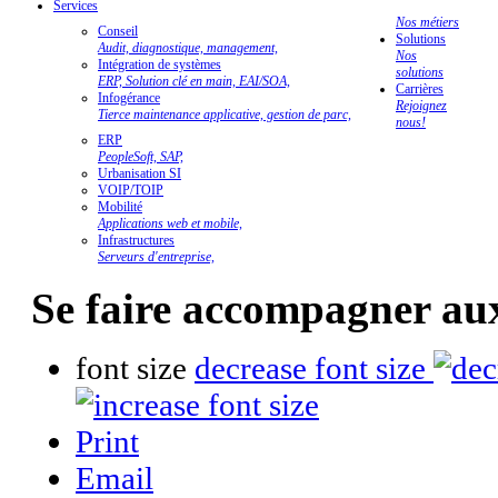
Services
Nos métiers
Conseil
Solutions
Audit, diagnostique, management,
Nos
Intégration de systèmes
solutions
ERP, Solution clé en main, EAI/SOA,
Carrières
Infogérance
Rejoignez
Tierce maintenance applicative, gestion de parc,
nous!
ERP
PeopleSoft, SAP,
Urbanisation SI
VOIP/TOIP
Mobilité
Applications web et mobile,
Infrastructures
Serveurs d'entreprise,
Se faire accompagner au
font size
decrease font size
Print
Email